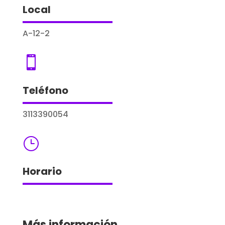
Local
A-12-2

Teléfono
3113390054
}
Horario
Más información