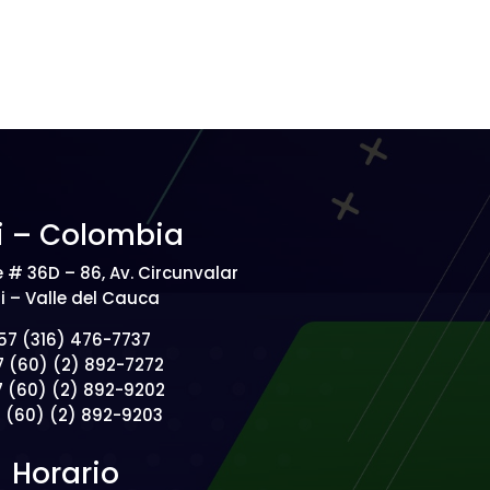
i – Colombia
e # 36D – 86, Av. Circunvalar
i – Valle del Cauca
57 (316) 476-7737
7 (60) (2) 892-7272
7 (60) (2) 892-9202
7 (60) (2) 892-9203
Horario