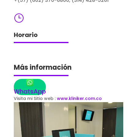
+(57) (602) 370-6800, (314) 428-5261
}
Horario
Más información
WhatsApp
Visita mi Sitio web :
www.kliniker.com.co