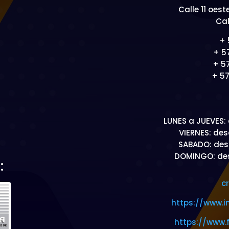
Calle 11 oest
Cal
+ 
+ 5
+ 5
+ 5
LUNES a JUEVES: 
VIERNES: desd
SABADO: desd
DOMINGO: desd
:
c
https://www.i
https://www.